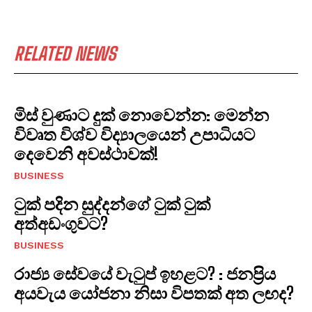
RELATED NEWS
මිස් වුණාට දුක් නොවෙන්න: මෙන්න
විවෘත විශ්ව විද්‍යාලයෙන් උපාධියට
දෙවෙනි අවස්ථාවක්!
BUSINESS
ටුක් පදින සුද්දන්ගේ ටුක් ටුක්
අත්අඩංගුවට?
BUSINESS
රාජ්‍ය සේවයේ වැටුප් ඉහළට? : ජනප්‍රිය
අයවැය යෝජනා නිසා විපතක් අත ලඟද?