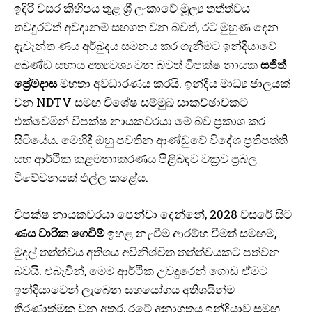
ඉදිරි වසර කිහිපය තුළ ශ්‍රී ලංකාවේ මූල්‍ය තත්ත්වය
තවදුරටත් අවදානම් සහගත වන බවත්, රට මුහුණ දෙන
දැවැන්ත ණය අර්බුදය සමනය කර ගැනීමට ඉන්දියාවේ
අඛණ්ඩ සහාය අත්‍යවශ්‍ය වන බවත් විපක්ෂ නායක
සජිත්
ප්‍රේමදාස
මහතා අවධාරණය කරයි. ඉන්දීය මාධ්‍ය ජාලයක්
වන NDTV සමඟ විශේෂ සම්මුඛ සාකච්ඡාවකට
එක්වෙමින් විපක්ෂ නායකවරයා මේ බව ප්‍රකාශ කර
සිටියේය. මෙහිදී ඔහු පවතින ආණ්ඩුවේ විදේශ ප්‍රතිපත්ති
සහ ආර්ථික කළමනාකරණය පිළිබඳව වක්‍රව ප්‍රබල
විවේචනයක් එල්ල කළේය.
විපක්ෂ නායකවරයා පෙන්වා දෙන්නේ, 2028 වසරේ සිට
ණය වාරික ගෙවීම්
ඉහළ නැංවීම ආරම්භ වීමත් සමඟම,
මුදල් තත්ත්වය අතිශය අවිනිශ්චිත තත්ත්වයකට පත්වන
බවයි. එබැවින්, මෙම ආර්ථික උවදුරෙන් ගොඩ ඒමට
ඉන්දියාවෙන් ලැබෙන සහයෝගය අතිශයින්ම
තීරණාත්මක වන අතර, රටේ අනාගතය ඉන්දියාව සමඟ