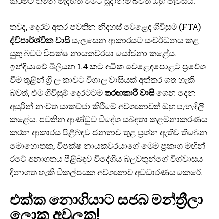
කිරීමට තමන් මැදිහත් වීමට සූදානම් බවත් ඔහු පැවසීය.
තවද, දෙරට අතර පවතින නිදහස් වෙළෙඳ ගිවිසුම (FTA)
ද්විපාර්ශ්වික වාසි
සැලසෙන ආකාරයට සංවර්ධනය කළ
යුතු බවට විපක්ෂ නායකවරයා යෝජනා කළේය.
ඉන්දියාවේ බිලියන 1.4 කට අධික වෙළෙඳපොළට ප්‍රවේශ
වීම තුළින් ශ්‍රී ලංකාවට විශාල වාසියක් අත්කර ගත හැකි
බවත්, එම ගිවිසුම් දෙරටටම
තරඟකාරී වාසි
ගෙන දෙන
අයුරින් නැවත සාකච්ඡා කිරීමේ අවශ්‍යතාවත් ඔහු පැහැදිලි
කළේය. පවතින ආණ්ඩුව විදේශ සබඳතා කළමනාකරණය
කරන ආකාරය පිළිබඳව ජනතාව තුළ ප්‍රශ්න ඇතිව තිබෙන
මොහොතක, විපක්ෂ නායකවරයාගේ මෙම ප්‍රකාශ මඟින්
රටේ අනාගතය පිළිබඳව විදේශීය බලවතුන්ගේ විශ්වාසය
දිනාගත හැකි විකල්පයක අවශ්‍යතාව අවධාරණය කෙරේ.
එක්ක නොගියාට සජබ මන්ත්‍රීලා
ලොකු අවුලක!