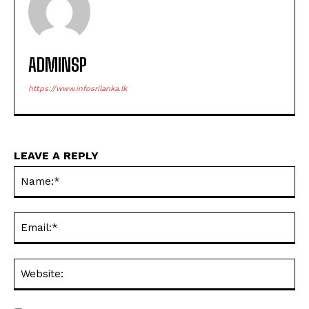
ADMINSP
https://www.infosrilanka.lk
LEAVE A REPLY
Na
Ema
Web