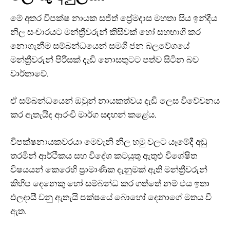
මේ අතර විපක්ෂ නායක සජිත් ප්‍රේමදාස මහතා සිය ඉන්දීය
නිල සංචාරයට මන්ත්‍රීවරුන් කිසිවක් හෝ සහභාගී කර
නොගැනීම සම්බන්ධයෙන් සමගි ජන බලවේගයේ
මන්ත්‍රීවරුන් පිරිසක් දැඩි නොසතුටට පත්ව සිටින බව
වාර්තාවේ.
ඒ සම්බන්ධයෙන් ඔවුන් නායකත්වය දැඩි ලෙස විවේචනය
කර ඇතැයිද ආරංචි මාර්ග සඳහන් කළේය.
විපක්ෂනායකවරයා මෙවැනි නිල හමු වලට යෑමේදී අඩු
තරමින් ආර්ථිකය සහ විදේශ කටයුතු ඇතුළු විශේෂිත
විෂයයන් කෙරෙහි ප්‍රාමාණික දැනුමක් ඇති මන්ත්‍රීවරුන්
කිහිප දෙනෙකු හෝ සම්බන්ධ කර ගත්තේ නම් එය ඉතා
ඵලදායී වනු ඇතැයි පක්ෂයේ බොහෝ දෙනාගේ මතය වී
ඇත.