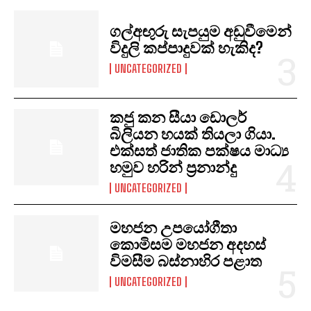
ගල්අඟුරු සැපයුම අඩුවීමෙන්
විදුලි කප්පාදුවක් හැකිද?
UNCATEGORIZED
කජු කන සීයා ඩොලර්
බිලියන හයක් තියලා ගියා.
එක්සත් ජාතික පක්ෂය මාධ්‍ය
හමුව හරින් ප්‍රනාන්දු
UNCATEGORIZED
මහජන උපයෝගීතා
කොමිසම මහජන අදහස්
විමසීම බස්නාහිර පළාත
UNCATEGORIZED