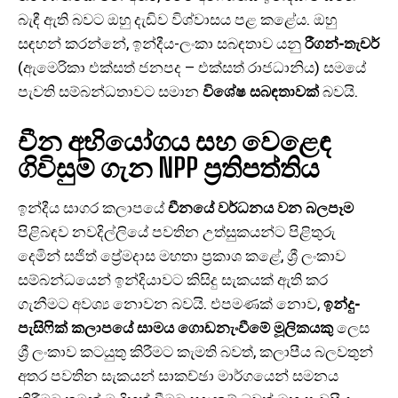
බැඳී ඇති බවට ඔහු දැඩිව විශ්වාසය පළ කළේය. ඔහු
සඳහන් කරන්නේ, ඉන්දීය-ලංකා සබඳතාව යනු
රීගන්-තැචර්
(ඇමෙරිකා එක්සත් ජනපද – එක්සත් රාජධානිය) සමයේ
පැවති සම්බන්ධතාවට සමාන
විශේෂ සබඳතාවක්
බවයි.
චීන අභියෝගය සහ වෙළෙඳ
ගිවිසුම් ගැන NPP ප්‍රතිපත්තිය
ඉන්දීය සාගර කලාපයේ
චීනයේ වර්ධනය වන බලපෑම
පිළිබඳව නවදිල්ලියේ පවතින උත්සුකයන්ට පිළිතුරු
දෙමින් සජිත් ප්‍රේමදාස මහතා ප්‍රකාශ කළේ, ශ්‍රී ලංකාව
සම්බන්ධයෙන් ඉන්දියාවට කිසිදු සැකයක් ඇති කර
ගැනීමට අවශ්‍ය නොවන බවයි. එපමණක් නොව,
ඉන්දු-
පැසිෆික් කලාපයේ සාමය ගොඩනැංවීමේ මූලිකයකු
ලෙස
ශ්‍රී ලංකාව කටයුතු කිරීමට කැමති බවත්, කලාපීය බලවතුන්
අතර පවතින සැකයන් සාකච්ඡා මාර්ගයෙන් සමනය