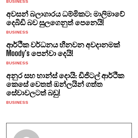
BUSINESS
අවසන් බලාගාරය ධම්මිකට: මාලිමාවේ
දෙබිඩි බව සුලගෙනුත් පෙනෙයි!
BUSINESS
ආර්ථික වර්ධනය හීනවන අවදානමක්
Moody’s පෙන්වා දෙයි!
BUSINESS
අනුර සහ හාන්ස් දොයි: ඩිජිටල් ආර්ථික
කෙසේ වෙතත් ඔන්ලයින් ගත්ත
සේවාවලටත් බඩු!
BUSINESS