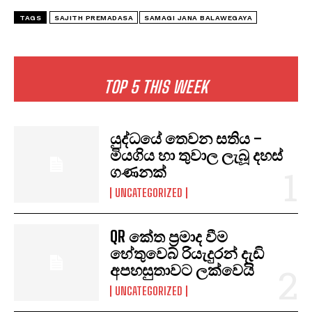
TAGS
SAJITH PREMADASA
SAMAGI JANA BALAWEGAYA
TOP 5 THIS WEEK
යුද්ධයේ තෙවන සතිය –
මියගිය හා තුවාල ලැබූ දහස්
ගණනක්
UNCATEGORIZED
QR කේත ප්‍රමාද වීම
හේතුවෙබ් රියැදුරන් දැඩි
අපහසුතාවට ලක්වෙයි
UNCATEGORIZED