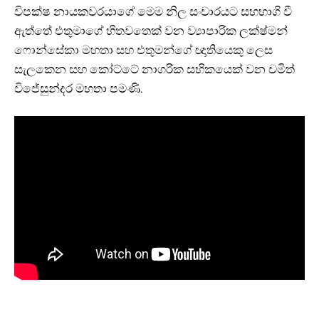
විපක්ෂ නායකවරයාගේ මෙම නිල සංචාරයට සහභාගි වී
ඇත්තේ එතුමාගේ හිතවතෙක් වන ව්‍යාපාරික ලක්ෂ්මන්
ෆොන්සේකා මහතා සහ එතුමන්ගේ ඥාතියෙකු ලෙස
සැලකෙන සහ කෝට්ටේ නාගරික සභිකයෙක් වන චමිත්
විජේසුන්දර මහතා පමණි.
I WANT IN
I've read and accept the
Privacy Policy
.