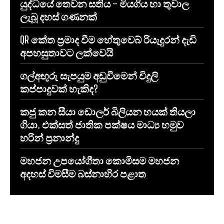
යුද්ධයේ තෙවන සතිය – මියගිය හා තුවාල
ලැබූ දහස් ගණනක්
QR කේත ප්‍රමාද වීම හේතුවෙබ් රියැදුරන් දැඩි
අපහසුතාවට ලක්වෙයි
ගල්අඟුරු සැපයුම අඩුවීමෙන් විදුලි
කප්පාදුවක් හැකිද?
කජු කන සීයා ඩොලර් බිලියන හයක් තියලා
ගියා. එක්සත් ජාතික පක්ෂය මාධ්‍ය හමුව
හරින් ප්‍රනාන්දු
මහජන උපයෝගීතා කොමිසම මහජන
අදහස් විමසීම බස්නාහිර පළාත