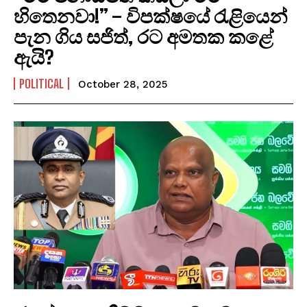
හිතෙනවා!” – විපක්ෂයේ රැළියෙන්
පැන ගිය සජිත්, රට අමතක කළේ
ඇයි?
POLITICAL
October 28, 2025