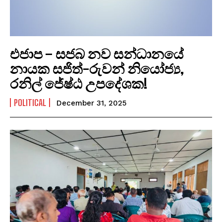
එජාප – සජබ නව සන්ධානයේ
නායක සජිත්-රුවන් නියෝජ්‍ය,
රනිල් ජේෂ්ඨ උපදේශක!
POLITICAL
December 31, 2025