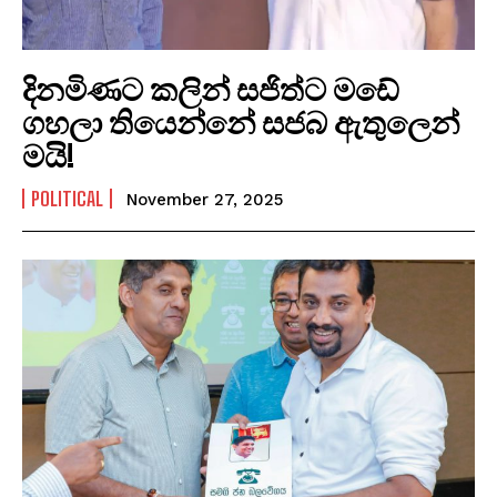
දිනමිණට කලින් සජිත්ට මඩේ
ගහලා තියෙන්නේ සජබ ඇතුලෙන්
මයි!
POLITICAL
November 27, 2025
I WANT IN
I've read and accept the
Privacy Policy
.