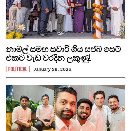
නාමල් සමඟ සවාරි ගිය සජබ සෙට්
එකට වැඩ වරදින ලකුණු!
POLITICAL
January 28, 2026