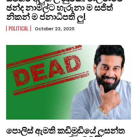
ඡන්ද නාමල්ට හැරුනා ම සජිත්
නිකන් ම ජනාධිපති ලු!
POLITICAL
October 23, 2025
පොලිස් ඇමති කඩිමුඩියේ ලසන්ත