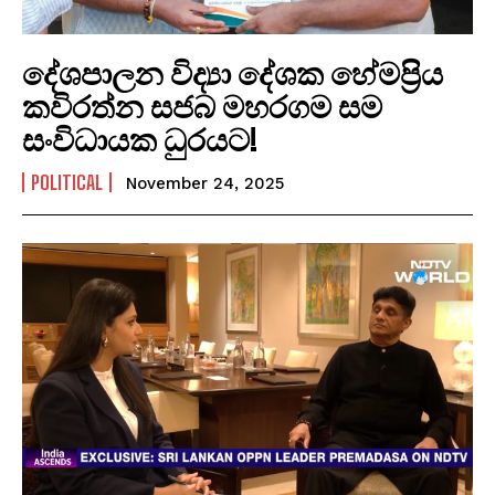
දේශපාලන විද්‍යා දේශක හේමප්‍රිය
කවිරත්න සජබ මහරගම සම
සංවිධායක ධුරයට!
POLITICAL
November 24, 2025