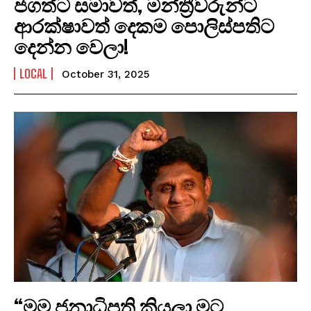
ජගත්ට සමාවත්, මන්ත්‍රීවරුන්ට
ආරක්ෂාවත් දෙකම පොලිස්පතිට
දෙන්න වෙලා!
LOCAL
October 31, 2025
“මම ජනාධිපති කියලා මට