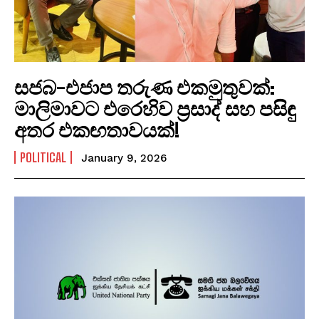
සජබ-එජාප තරුණ එකමුතුවක්:
මාලිමාවට එරෙහිව ප්‍රසාද් සහ පසිඳු
අතර එකඟතාවයක්!
POLITICAL
January 9, 2026