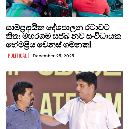
සාම්ප්‍රදායික දේශපාලන රටාවට
තිත: මහරගම සජබ නව සංවිධායක
හේමප්‍රිය වෙනස් ගමනක!
POLITICAL
December 25, 2025