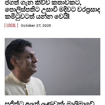
ජගත් ගැන කිව්ව කතාවකට,
පොලිස්පතිට උසාවි මදිවට වරප්‍රසාද
කමිටුවටත් යන්න වෙයි!
LOCAL
October 27, 2025
සජිත්ට අලුත් ලණුවක්: මාලිමාවේ