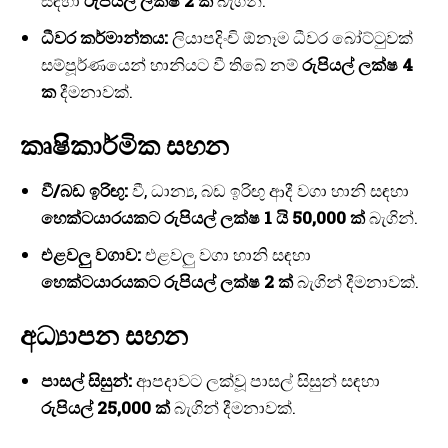
සඳහා
රුපියල් ලක්ෂ 2 ක්
බැගින්.
ධීවර කර්මාන්තය:
ලියාපදිංචි ඕනෑම ධීවර බෝට්ටුවක්
සම්පූර්ණයෙන් හානියට වී තිබේ නම්
රුපියල් ලක්ෂ 4
ක
දීමනාවක්.
කෘෂිකාර්මික සහන
වී/බඩ ඉරිඟු:
වී, ධාන්‍ය, බඩ ඉරිඟු ආදී වගා හානි සඳහා
හෙක්ටයාරයකට රුපියල් ලක්ෂ 1 යි 50,000 ක්
බැගින්.
එළවලු වගාව:
එළවලු වගා හානි සඳහා
හෙක්ටයාරයකට රුපියල් ලක්ෂ 2 ක්
බැගින් දීමනාවක්.
අධ්‍යාපන සහන
I WANT IN
පාසල් සිසුන්:
ආපදාවට ලක්වූ පාසල් සිසුන් සඳහා
I've read and accept the
Privacy Policy
.
රුපියල් 25,000 ක්
බැගින් දීමනාවක්.