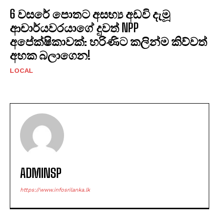
6 වසරේ පොතට අසභ්‍ය අඩවි දැමූ
ආචාර්යවරයාගේ දුවත් NPP
අපේක්ෂිකාවක්: හරිණිට කලින්ම කිව්වත්
අහක බලාගෙන!
LOCAL
ADMINSP
https://www.infosrilanka.lk