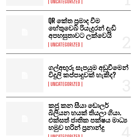
UNCATEGORIZED
QR කේත ප්‍රමාද වීම
හේතුවෙබ් රියැදුරන් දැඩි
අපහසුතාවට ලක්වෙයි
UNCATEGORIZED
ගල්අඟුරු සැපයුම අඩුවීමෙන්
විදුලි කප්පාදුවක් හැකිද?
UNCATEGORIZED
කජු කන සීයා ඩොලර්
බිලියන හයක් තියලා ගියා.
එක්සත් ජාතික පක්ෂය මාධ්‍ය
හමුව හරින් ප්‍රනාන්දු
UNCATEGORIZED