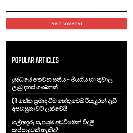
Comment:
POPULAR ARTICLES
යුද්ධයේ තෙවන සතිය – මියගිය හා තුවාල
ලැබූ දහස් ගණනක්
QR කේත ප්‍රමාද වීම හේතුවෙබ් රියැදුරන් දැඩි
අපහසුතාවට ලක්වෙයි
ගල්අඟුරු සැපයුම අඩුවීමෙන් විදුලි
කප්පාදුවක් හැකිද?