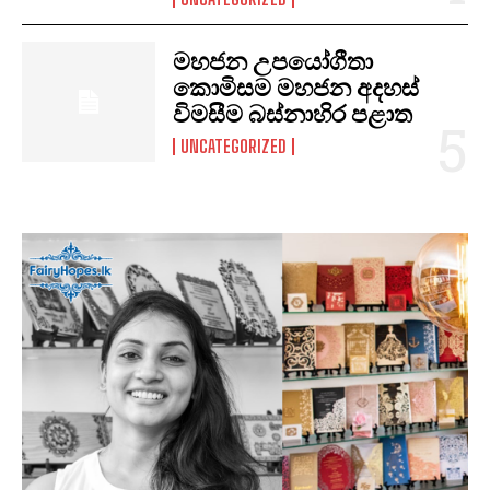
මහජන උපයෝගීතා
කොමිසම මහජන අදහස්
විමසීම බස්නාහිර පළාත
UNCATEGORIZED