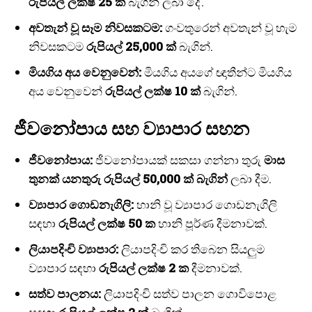
රුපියල් ලක්ෂ 25 ක්
බැගින් ලබා දේ.
අවතැන් වූ සෑම නිවසකටම:
ගංවතුරෙන් අවතැන් වූ හැම
නිවසකටම
රුපියල් 25,000 ක්
බැගින්.
මියගිය අය වෙනුවෙන්:
මියගිය අයගේ ඥාතීන්ට මියගිය
අය වෙනුවෙන්
රුපියල් ලක්ෂ 10 ක්
බැගින්.
ජීවනෝපාය සහ ව්‍යාපාර සහන
ජීවනෝපාය:
ජීවනෝපායක් සකසා ගන්නා තුරු
මාස
තුනක් යනතුරු රුපියල් 50,000 ක් බැගින්
ලබා දීම.
ව්‍යාපාර ගොඩනැගිලි:
හානි වූ ව්‍යාපාර ගොඩනැගිලි
සඳහා
රුපියල් ලක්ෂ 50 ක
හානි පූර්ණ දීමනාවක්.
ලියාපදිංචි ව්‍යාපාර:
ලියාපදිංචි කර තිබෙන සියලුම
ව්‍යාපාර සඳහා
රුපියල් ලක්ෂ 2 ක
දීමනාවක්.
සත්ව පාලනය:
ලියාපදිංචි සත්ව පාලන ගොවිපොළ