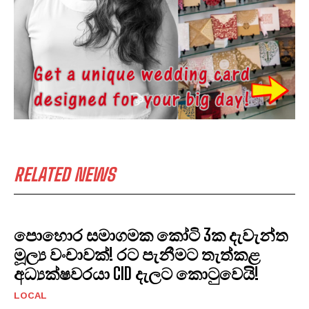
RELATED NEWS
පොහොර සමාගමක කෝටි 3ක දැවැන්ත
මූල්‍ය වංචාවක්! රට පැනීමට තැත්කළ
අධ්‍යක්ෂවරයා CID දැලට කොටුවෙයි!
LOCAL