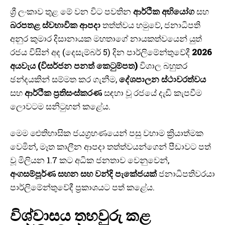
ශ්‍රී ලංකාව තුළ මේ වන විට පවතින
ආර්ථික අභියෝග
සහ
බරපතළ ස්වභාවික ආපදා
තත්ත්වය හමුවේ, ජනාධිපති
අනුර කුමාර දිසානායක මහතාගේ නායකත්වයෙන් යුත්
රජය විසින් අද (දෙසැම්බර් 5) දින පාර්ලිමේන්තුවේදී
2026
අයවැය (විසර්ජන පනත් කෙටුම්පත)
විශාල බහුතර
ඡන්දයකින් සම්මත කර ගැනීම,
දේශපාලන ස්ථාවරත්වය
සහ
ආර්ථික ප්‍රතිසංස්කරණ
සඳහා වූ රජයේ දැඩි කැපවීම
ලොවටම සනිටුහන් කළේය.
මෙම ඓතිහාසික ජයග්‍රහණයෙන් පසු වහාම ක්‍රියාත්මක
වෙමින්, මෑත කාලීන ආපදා තත්ත්වයන්ගෙන් පීඩාවට පත්
වූ මිලියන 1.7 කට අධික ජනතාව වෙනුවෙන්,
අංගසම්පූර්ණ සහන සහ වන්දි පැකේජයක්
ජනාධිපතිවරයා
පාර්ලිමේන්තුවේදී ප්‍රකාශයට පත් කළේය.
විශ්වාසය තහවුරු කළ