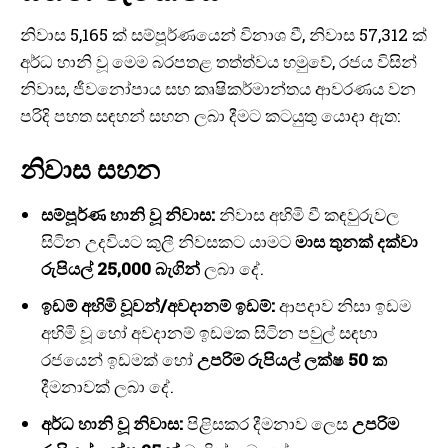
නිවාස 5,165 ක් සම්පූර්ණයෙන් විනාශ වී, නිවාස 57,312 ක්
අර්ධ හානි වූ මෙම බරපතළ තත්ත්වය හමුවේ, රජය විසින්
නිවාස, ජීවනෝපාය සහ කෘෂිකර්මාන්තය ආවරණය වන
පරිදි පහත සඳහන් සහන ලබා දීමට කටයුතු යොදා ඇත:
නිවාස සහන
සම්පූර්ණ හානි වූ නිවාස:
නිවාස අහිමි වී කඳවුරුවල
සිටින උදවියට කුලී නිවසකට යාමට
මාස තුනක් දක්වා
රුපියල් 25,000 බැගින්
ලබා දේ.
ඉඩම් අහිමි වූවන්/අවදානම් ඉඩම්:
ආපදාව නිසා ඉඩම
අහිමි වූ හෝ අවදානම් ඉඩමක සිටින පවුල් සඳහා
රජයෙන් ඉඩමක් හෝ
උපරිම රුපියල් ලක්ෂ 50 ක
දීමනාවක් ලබා දේ.
අර්ධ හානි වූ නිවාස:
පිළිසකර දීමනාව ලෙස
උපරිම