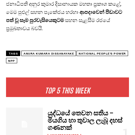
ජනාධිපති අනුර කුමාර දිසානායක මහතා ප්‍රකාශ කළේ,
මෙම පුළුල් සහන පැකේජය හරහා
ආපදාවෙන් පීඩාවට
පත් වූ සෑම පුරවැසියෙකුටම
සහන සැළසීම රජයේ
ප්‍රමුඛතාවය බවයි.
TAGS
ANURA KUMARA DISSANAYAKE
NATIONAL PEOPLE'S POWER
NPP
TOP 5 THIS WEEK
යුද්ධයේ තෙවන සතිය –
මියගිය හා තුවාල ලැබූ දහස්
ගණනක්