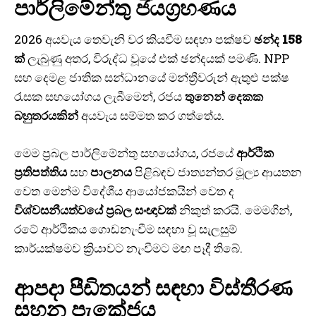
පාර්ලිමේන්තු ජයග්‍රහණය
2026 අයවැය තෙවැනි වර කියවීම සඳහා පක්ෂව
ඡන්ද 158
ක්
ලැබුණු අතර, විරුද්ධ වූයේ එක් ඡන්දයක් පමණි. NPP
සහ දෙමළ ජාතික සන්ධානයේ මන්ත්‍රීවරුන් ඇතුළු පක්ෂ
රැසක සහයෝගය ලැබීමෙන්, රජය
තුනෙන් දෙකක
බහුතරයකින්
අයවැය සම්මත කර ගත්තේය.
මෙම ප්‍රබල පාර්ලිමේන්තු සහයෝගය, රජයේ
ආර්ථික
ප්‍රතිපත්තිය
සහ
පාලනය
පිළිබඳව ජාත්‍යන්තර මූල්‍ය ආයතන
වෙත මෙන්ම විදේශීය ආයෝජකයින් වෙත ද
විශ්වසනීයත්වයේ ප්‍රබල සංඥාවක්
නිකුත් කරයි. මෙමගින්,
රටේ ආර්ථිකය ගොඩනැංවීම සඳහා වූ සැලසුම්
කාර්යක්ෂමව ක්‍රියාවට නැංවීමට මඟ පෑදී තිබේ.
ආපදා පීඩිතයන් සඳහා විස්තීරණ
සහන පැකේජය