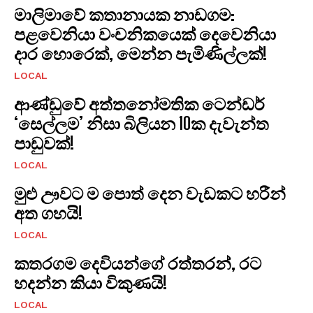
මාලිමාවේ කතානායක නාඩගම:
පළවෙනියා වංචනිකයෙක් දෙවෙනියා
දාර හොරෙක්, මෙන්න පැමිණිල්ලක්!
LOCAL
ආණ්ඩුවේ අත්තනෝමතික ටෙන්ඩර්
‘සෙල්ලම’ නිසා බිලියන 10ක දැවැන්ත
පාඩුවක්!
LOCAL
මුළු ඌවට ම පොත් දෙන වැඩකට හරීන්
අත ගහයි!
LOCAL
කතරගම දෙවියන්ගේ රත්තරන්, රට
හදන්න කියා විකුණයි!
LOCAL