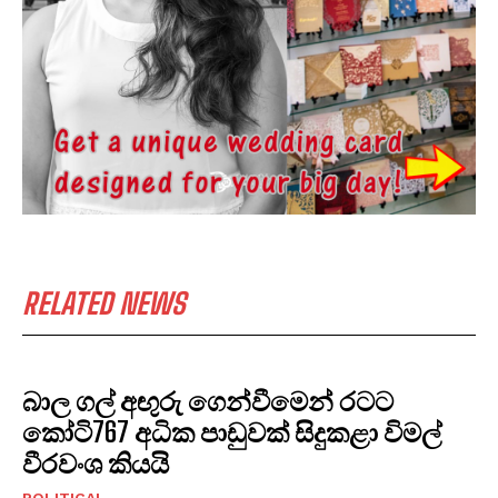
RELATED NEWS
බාල ගල් අඟුරු ගෙන්වීමෙන් රටට
කෝටි767 අධික පාඩුවක් සිදුකළා විමල්
වීරවංශ කියයි
POLITICAL