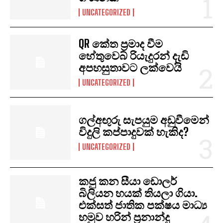
UNCATEGORIZED
I WANT IN
QR කේත ප්‍රමාද වීම
හේතුවෙබ් රියැදුරන් දැඩි
I've read and accept the
Privacy Policy
.
අපහසුතාවට ලක්වෙයි
UNCATEGORIZED
ගල්අඟුරු සැපයුම අඩුවීමෙන්
විදුලි කප්පාදුවක් හැකිද?
UNCATEGORIZED
කජු කන සීයා ඩොලර්
බිලියන හයක් තියලා ගියා.
එක්සත් ජාතික පක්ෂය මාධ්‍ය
හමුව හරින් ප්‍රනාන්දු