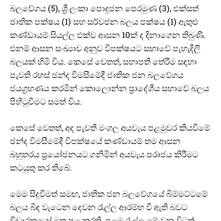
බලවේගය (5), ශ්‍රී ලංකා පොදුජන පෙරමුණ (3), එක්සත්
ජාතික පක්ෂය (1) සහ සර්වජන බලය පක්ෂය (1) ඇතුළු
කණ්ඩායම් සියල්ල එක්ව ආසන 10ක් ද දිනාගෙන තිබුණි.
එනම් ආසන සංඛ්‍යාව අනුව විපක්ෂයට සභාවේ පැහැදිලි
බලයක් හිමි විය. කෙසේ වෙතත්, සභාපති තේරීම සඳහා
පැවති රහස් ඡන්ද විමසීමේදී ජාතික ජන බලවේගය
ජයග්‍රහණය කරමින් කොලොන්න ප්‍රාදේශීය සභාවේ බලය
පිහිටුවීමට සමත් විය.
කෙසේ වෙතත්, අද පැවති මංගල අයවැය පළමුවර කියවීමේ
ඡන්ද විමසීමේදී විපක්ෂයේ කණ්ඩායම් තම ආසන
බහුතරය ප්‍රයෝජනයට ගනිමින් අයවැය පරාජය කිරීමට
කටයුතු කර තිබේ.
මෙම සිදුවීමත් සමඟ, ජාතික ජන බලවේගයේ බිම්මට්ටමේ
බලය බිඳ වැටෙන දෙවන රැල්ල ආරම්භ වී ඇති බවට
විචාරකයෝ මත පළ කරති. පළමු රැල්ල මේ වන විටත්