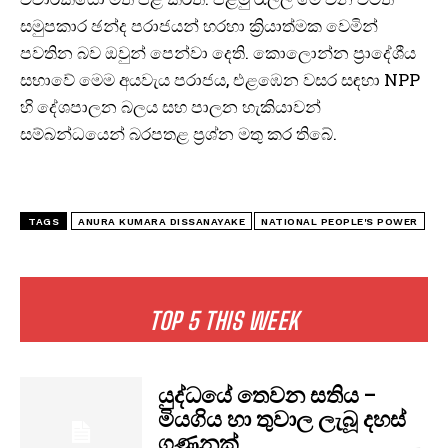
සමුපකාර ඡන්ද පරාජයන් හරහා ක්‍රියාත්මක වෙමින්
පවතින බව ඔවුන් පෙන්වා දෙති. කොලොන්න ප්‍රාදේශීය
සභාවේ මෙම අයවැය පරාජය, එළඹෙන වසර සඳහා NPP
හි දේශපාලන බලය සහ පාලන හැකියාවන්
සම්බන්ධයෙන් බරපතළ ප්‍රශ්න මතු කර තිබේ.
TAGS
ANURA KUMARA DISSANAYAKE
NATIONAL PEOPLE'S POWER
TOP 5 THIS WEEK
යුද්ධයේ තෙවන සතිය –
මියගිය හා තුවාල ලැබූ දහස්
ගණනක්