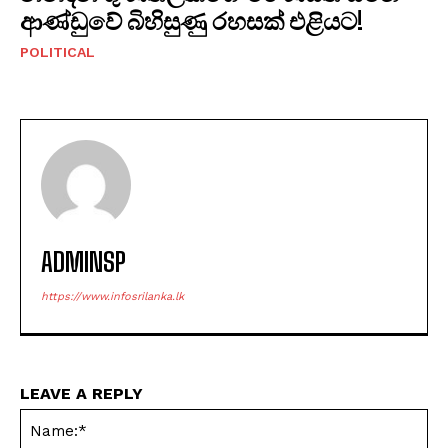
ආණ්ඩුවේ බිහිසුණු රහසක් එළියට!
POLITICAL
ADMINSP
https://www.infosrilanka.lk
LEAVE A REPLY
Na