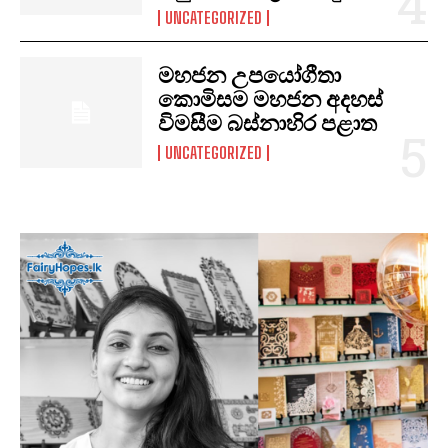
UNCATEGORIZED
මහජන උපයෝගීතා
කොමිසම මහජන අදහස්
විමසීම බස්නාහිර පළාත
UNCATEGORIZED