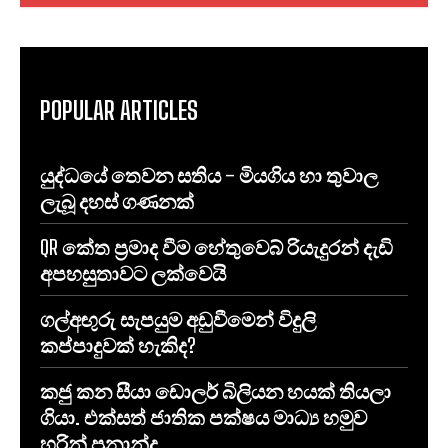
POPULAR ARTICLES
යුද්ධයේ තෙවන සතිය – මියගිය හා තුවාල
ලැබූ දහස් ගණනක්
QR කේත ප්‍රමාද වීම හේතුවෙබ් රියැදුරන් දැඩි
අපහසුතාවට ලක්වෙයි
ගල්අඟුරු සැපයුම අඩුවීමෙන් විදුලි
කප්පාදුවක් හැකිද?
කජු කන සීයා ඩොලර් බිලියන හයක් තියලා
ගියා. එක්සත් ජාතික පක්ෂය මාධ්‍ය හමුව
හරින් ප්‍රනාන්දු