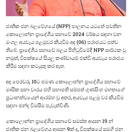
ජාතික ජන බලවේගයේ (NPP) පාලනය යටතේ පවතින
කොලොන්න ප්‍රාදේශීය සභාවේ 2024 වර්ෂය සඳහා වන
මංගල අයවැය පළමුවර කියවීම අද (06) පරාජයට පත්ව
තිබේ. ප්‍රාදේශීය සභාවේ බලය පිහිටුවීමේදී NPP සාර්ථක වූ
නමුත්, විපක්ෂයේ සියලු කණ්ඩායම් එක්වී අයවැය පරාජය
කිරීම සඳහා කටයුතු කර ඇත.
අද පෙරවරු 10ට පමණ කොලොන්න ප්‍රාදේශීය සභාවේ
මාසික සභා වාරය එහි සභාපති සම්පත් ගුණසිංහ මහතාගේ
ප්‍රධානත්වයෙන් ආරම්භ වූ අතර, අයවැය පළමු වර කියවීම
සඳහා ඡන්ද විමසීම පැවැත්විණි.
කොලොන්න ප්‍රාදේශීය සභාවේ සමස්ත ආසන 19 න්
ජාතික ජන බලවේගය ආසන 9ක් ද, විපක්ෂයේ සමගි ජන