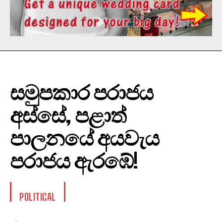
සමුපකාර පරාජය
අස්සේ, පළාත්
පාලනයේ අයවැය
පරාජය ඇරඹේ!
POLITICAL