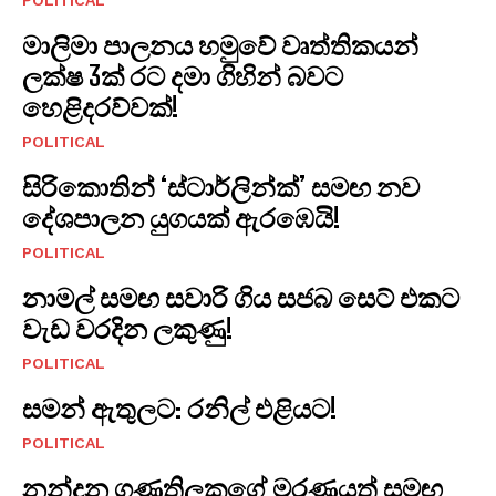
මාලිමා පාලනය හමුවේ වෘත්තිකයන්
ලක්ෂ 3ක් රට දමා ගිහින් බවට
හෙළිදරව්වක්!
POLITICAL
සිරිකොතින් ‘ස්ටාර්ලින්ක්’ සමඟ නව
දේශපාලන යුගයක් ඇරඹෙයි!
POLITICAL
නාමල් සමඟ සවාරි ගිය සජබ සෙට් එකට
වැඩ වරදින ලකුණු!
POLITICAL
සමන් ඇතුලට: රනිල් එළියට!
POLITICAL
නන්දන ගුණතිලකගේ මරණයත් සමඟ