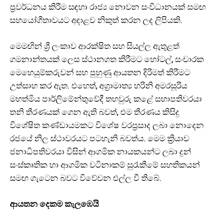
ප්‍රවර්ධනය කිරීම සඳහා රාජ්‍ය නොවන සංවිධානයක් සමඟ
සහයෝගීතාවයට අදාළව නිකුත් කරන ලද ලිපියකි.
මෙමඟින් ශ්‍රී ලංකාව ආරක්ෂිත සහ සියල්ල ඇතුළත්
ගමනාන්තයක් ලෙස ස්ථානගත කිරීමට හෝටල්, සංචාරක
මෙහෙයුම්කරුවන් සහ පුහුණු ආයතන දිරිමත් කිරීමට
උත්සාහ කර ඇත. එහෙත්, අග්‍රාමාත්‍ය හරිනි අමරසූරිය
මහත්මිය පාර්ලිමේන්තුවේදී තහවුරු කළේ සභාපතිවරයා
තනි තීරණයක් ගෙන ඇති බවත්, එම තීරණය කිසිදු
විශේෂිත කණ්ඩායමකට විශේෂ වරප්‍රසාද ලබා නොදෙන
රජයේ නිල ස්ථාවරයට පටහැනි බවත්ය. මෙම ක්‍රියාව
ජනාධිපතිවරයා විසින් ආගමික නායකයන්ට ලබා දුන්
සංස්කෘතික හා ආගමික වටිනාකම් සුරැකීමේ සහතිකයන්
සමඟ ගැටෙන බවට විවේචන එල්ල වී තිබේ.
ආයතන දෙකම කැලඹෙයි