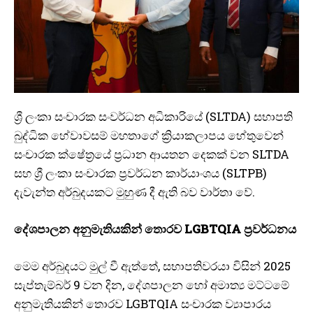
ශ්‍රී ලංකා සංචාරක සංවර්ධන අධිකාරියේ (SLTDA) සභාපති
බුද්ධික හේවාවසම් මහතාගේ ක්‍රියාකලාපය හේතුවෙන්
සංචාරක ක්ෂේත්‍රයේ ප්‍රධාන ආයතන දෙකක් වන SLTDA
සහ ශ්‍රී ලංකා සංචාරක ප්‍රවර්ධන කාර්යාංශය (SLTPB)
දැවැන්ත අර්බුදයකට මුහුණ දී ඇති බව වාර්තා වේ.
දේශපාලන අනුමැතියකින් තොරව LGBTQIA ප්‍රවර්ධනය
මෙම අර්බුදයට මුල් වී ඇත්තේ, සභාපතිවරයා විසින් 2025
සැප්තැම්බර් 9 වන දින, දේශපාලන හෝ අමාත්‍ය මට්ටමේ
අනුමැතියකින් තොරව LGBTQIA සංචාරක ව්‍යාපාරය