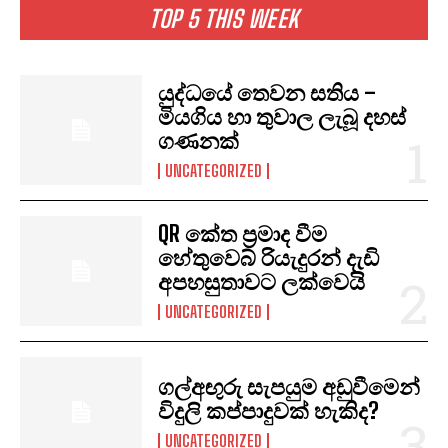
TOP 5 THIS WEEK
යුද්ධයේ තෙවන සතිය –
මියගිය හා තුවාල ලැබූ දහස්
ගණනක්
UNCATEGORIZED
QR කේත ප්‍රමාද වීම
හේතුවෙබ් රියැදුරන් දැඩි
අපහසුතාවට ලක්වෙයි
UNCATEGORIZED
ගල්අඟුරු සැපයුම අඩුවීමෙන්
විදුලි කප්පාදුවක් හැකිද?
UNCATEGORIZED