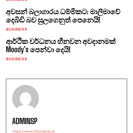
අවසන් බලාගාරය ධම්මිකට: මාලිමාවේ
දෙබිඩි බව සුලගෙනුත් පෙනෙයි!
BUSINESS
ආර්ථික වර්ධනය හීනවන අවදානමක්
Moody’s පෙන්වා දෙයි!
BUSINESS
ADMINSP
https://www.infosrilanka.lk