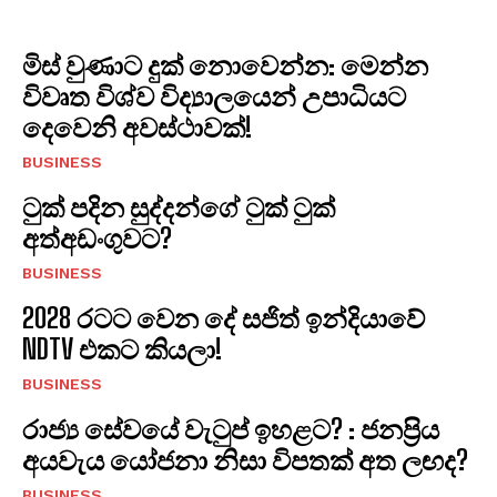
මිස් වුණාට දුක් නොවෙන්න: මෙන්න
විවෘත විශ්ව විද්‍යාලයෙන් උපාධියට
දෙවෙනි අවස්ථාවක්!
BUSINESS
ටුක් පදින සුද්දන්ගේ ටුක් ටුක්
අත්අඩංගුවට?
BUSINESS
2028 රටට වෙන දේ සජිත් ඉන්දියාවේ
NDTV එකට කියලා!
BUSINESS
රාජ්‍ය සේවයේ වැටුප් ඉහළට? : ජනප්‍රිය
අයවැය යෝජනා නිසා විපතක් අත ලඟද?
BUSINESS