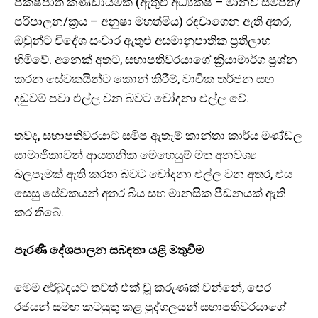
පක්ෂපාතී කණ්ඩායමක් (ඇතුළු අධ්‍යක්ෂ – මානව සම්පත්/
පරිපාලන/ක්‍රය – අනුෂා මහත්මිය) රඳවාගෙන ඇති අතර,
ඔවුන්ට විදේශ සංචාර ඇතුළු අසමානුපාතික ප්‍රතිලාභ
හිමිවේ. අනෙක් අතට, සභාපතිවරයාගේ ක්‍රියාමාර්ග ප්‍රශ්න
කරන සේවකයින්ට කොන් කිරීම්, වාචික තර්ජන සහ
දඬුවම් පවා එල්ල වන බවට චෝදනා එල්ල වේ.
තවද, සභාපතිවරයාට සමීප ඇතැම් කාන්තා කාර්ය මණ්ඩල
සාමාජිකාවන් ආයතනික මෙහෙයුම් මත අනවශ්‍ය
බලපෑමක් ඇති කරන බවට චෝදනා එල්ල වන අතර, එය
සෙසු සේවකයන් අතර බිය සහ මානසික පීඩනයක් ඇති
කර තිබේ.
පැරණි දේශපාලන සබඳතා යළි මතුවීම
මෙම අර්බුදයට තවත් එක් වූ කරුණක් වන්නේ, පෙර
රජයන් සමඟ කටයුතු කළ පුද්ගලයන් සභාපතිවරයාගේ