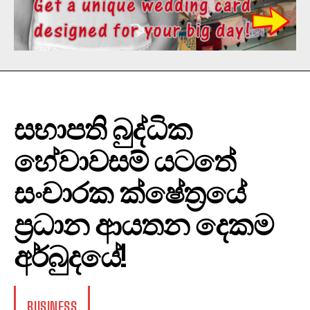
සභාපති බුද්ධික
හේවාවසම් යටතේ
සංචාරක ක්ෂේත්‍රයේ
ප්‍රධාන ආයතන දෙකම
අර්බුදයේ!
BUSINESS