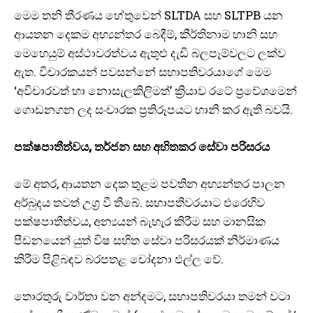
මෙම තනි තීරණය හේතුවෙන් SLTDA සහ SLTPB යන
ආයතන දෙකම අභ්‍යන්තර බෙදීම්, කීර්තිනාම හානි සහ
මෙහෙයුම් අස්ථාවරත්වය ඇතුළු දැඩි බලපෑම්වලට ලක්ව
ඇත. විචාරකයන් පවසන්නේ සභාපතිවරයාගේ මෙම
‘අවිචාරවත් හා නොසැලකිලිමත්’ ක්‍රියාව රටේ ප්‍රවේශමෙන්
ගොඩනගන ලද සංචාරක ප්‍රතිරූපයට හානි කර ඇති බවයි.
පක්ෂපාතීත්වය, තර්ජන සහ අහිතකර සේවා පරිසරය
මේ අතර, ආයතන දෙක තුළම පවතින අභ්‍යන්තර පාලන
අර්බුදය තවත් උග්‍ර වී තිබේ. සභාපතිවරයාට එරෙහිව
පක්ෂපාතීත්වය, අන්‍යයන් බැහැර කිරීම සහ මානසික
පීඩනයෙන් යුත් විෂ සහිත සේවා පරිසරයක් නිර්මාණය
කිරීම පිළිබඳව බරපතළ චෝදනා එල්ල වේ.
තොරතුරු වාර්තා වන අන්දමට, සභාපතිවරයා තමන් වටා