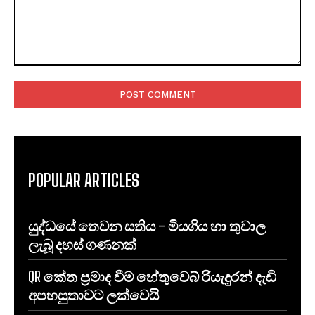
Comment:
POPULAR ARTICLES
යුද්ධයේ තෙවන සතිය – මියගිය හා තුවාල
ලැබූ දහස් ගණනක්
QR කේත ප්‍රමාද වීම හේතුවෙබ් රියැදුරන් දැඩි
අපහසුතාවට ලක්වෙයි