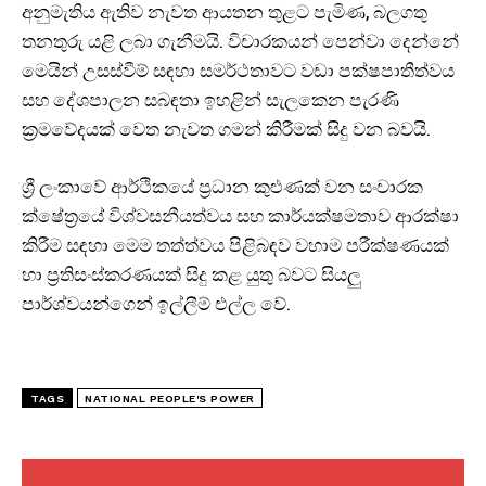
අනුමැතිය ඇතිව නැවත ආයතන තුළට පැමිණ, බලගතු
තනතුරු යළි ලබා ගැනීමයි. විචාරකයන් පෙන්වා දෙන්නේ
මෙයින් උසස්වීම් සඳහා සමර්ථතාවට වඩා පක්ෂපාතීත්වය
සහ දේශපාලන සබඳතා ඉහළින් සැලකෙන පැරණි
ක්‍රමවේදයක් වෙත නැවත ගමන් කිරීමක් සිදු වන බවයි.
I WANT IN
ශ්‍රී ලංකාවේ ආර්ථිකයේ ප්‍රධාන කුළුණක් වන සංචාරක
I've read and accept the
Privacy Policy
.
ක්ෂේත්‍රයේ විශ්වසනීයත්වය සහ කාර්යක්ෂමතාව ආරක්ෂා
කිරීම සඳහා මෙම තත්ත්වය පිළිබඳව වහාම පරීක්ෂණයක්
හා ප්‍රතිසංස්කරණයක් සිදු කළ යුතු බවට සියලු
පාර්ශ්වයන්ගෙන් ඉල්ලීම් එල්ල වේ.
TAGS
NATIONAL PEOPLE'S POWER