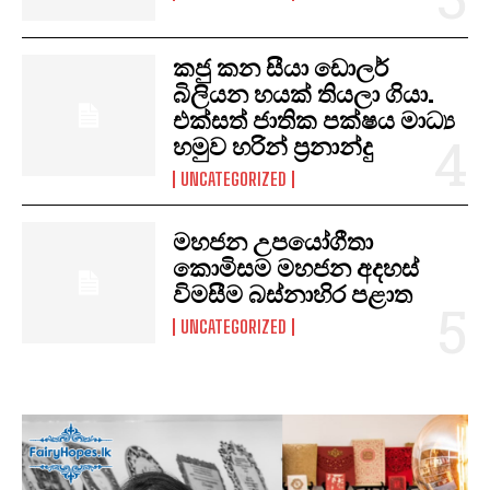
කජු කන සීයා ඩොලර්
බිලියන හයක් තියලා ගියා.
එක්සත් ජාතික පක්ෂය මාධ්‍ය
හමුව හරින් ප්‍රනාන්දු
UNCATEGORIZED
මහජන උපයෝගීතා
කොමිසම මහජන අදහස්
විමසීම බස්නාහිර පළාත
UNCATEGORIZED