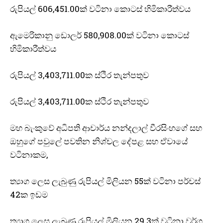
රුපියල් 606,451.00ක් වටිනා කොටස් හිමිකාරීත්වය
ඇමෙරිකානු ඩොලර් 580,908.00ක් වටිනා කොටස්
හිමිකාරීත්වය
රුපියල් 3,403,711.00ක ස්ථිර තැන්පතුව
රුපියල් 3,403,711.00ක ස්ථිර තැන්පතුව
මහ බැංකුවේ අධිපති ආචාර්ය නන්දලාල් වීරසිංහගේ සහ
ඔහුගේ පවුලේ පවතින නිශ්චල දේපළ සහ ඒවායේ
වටිනාකම,
ත්‍යාග ලෙස ලැබුණු රුපියල් මිලියන 55ක් වටිනා පර්චස්
42ක ඉඩම
ත්‍යාග ලෙස ලැබුණු රුපියල් මිලියන 29.3ක් වටිනා වර්ග