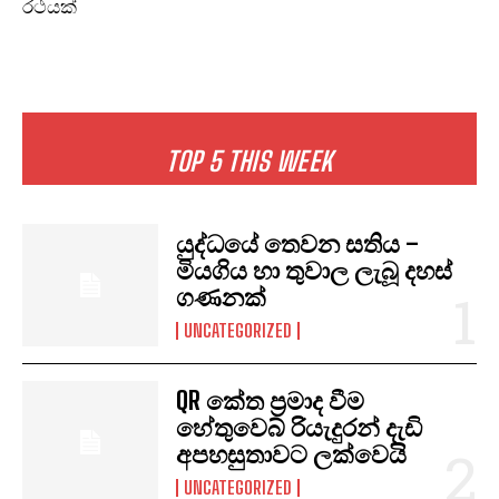
රථයක්
TOP 5 THIS WEEK
යුද්ධයේ තෙවන සතිය –
මියගිය හා තුවාල ලැබූ දහස්
ගණනක්
UNCATEGORIZED
QR කේත ප්‍රමාද වීම
හේතුවෙබ් රියැදුරන් දැඩි
අපහසුතාවට ලක්වෙයි
UNCATEGORIZED