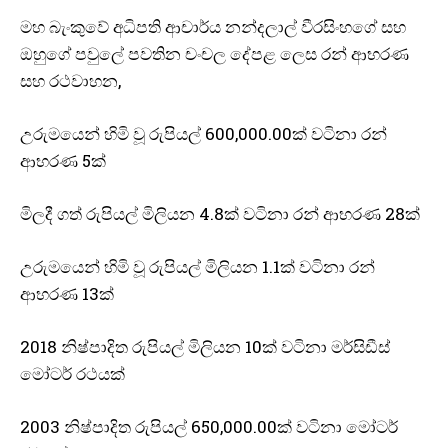
මහ බැංකුවේ අධිපති ආචාර්ය නන්දලාල් වීරසිංහගේ සහ
ඔහුගේ පවුලේ පවතින චංචල දේපළ ලෙස රන් ආභරණ
සහ රථවාහන,
උරුමයෙන් හිමි වූ රුපියල් 600,000.00ක් වටිනා රන්
ආභරණ 5ක්
මිලදී ගත් රුපියල් මිලියන 4.8ක් වටිනා රන් ආභරණ 28ක්
I WANT IN
I've read and accept the
Privacy Policy
.
උරුමයෙන් හිමි වූ රුපියල් මිලියන 1.1ක් වටිනා රන්
ආභරණ 13ක්
2018 නිෂ්පාදිත රුපියල් මිලියන 10ක් වටිනා මර්සිඩීස්
මෝටර් රථයක්
2003 නිෂ්පාදිත රුපියල් 650,000.00ක් වටිනා මෝටර්