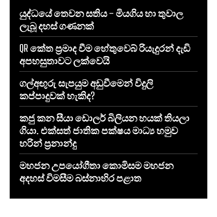
යුද්ධයේ තෙවන සතිය – මියගිය හා තුවාල
ලැබූ දහස් ගණනක්
QR කේත ප්‍රමාද වීම හේතුවෙබ් රියැදුරන් දැඩි
අපහසුතාවට ලක්වෙයි
ගල්අඟුරු සැපයුම අඩුවීමෙන් විදුලි
කප්පාදුවක් හැකිද?
කජු කන සීයා ඩොලර් බිලියන හයක් තියලා
ගියා. එක්සත් ජාතික පක්ෂය මාධ්‍ය හමුව
හරින් ප්‍රනාන්දු
මහජන උපයෝගීතා කොමිසම මහජන
අදහස් විමසීම බස්නාහිර පළාත