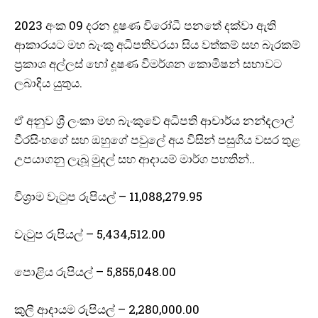
2023 අංක 09 දරන දූෂණ විරෝධී පනතේ දක්වා ඇති
ආකාරයට මහ බැංකු අධිපතිවරයා සිය වත්කම් සහ බැරකම්
ප්‍රකාශ අල්ලස් හෝ දූෂණ විමර්ශන කොමිෂන් සභාවට
ලබාදිය යුතුය.
ඒ අනුව ශ්‍රී ලංකා මහ බැංකුවේ අධිපති ආචාර්ය නන්දලාල්
වීරසිංහගේ සහ ඔහුගේ පවුලේ අය විසින් පසුගිය වසර තුළ
උපයාගනු ලැබූ මුදල් සහ ආදායම් මාර්ග පහතින්..
විශ්‍රාම වැටුප රුපියල් – 11,088,279.95
වැටුප රුපියල් – 5,434,512.00
පොළිය රුපියල් – 5,855,048.00
කුලී ආදායම රුපියල් – 2,280,000.00