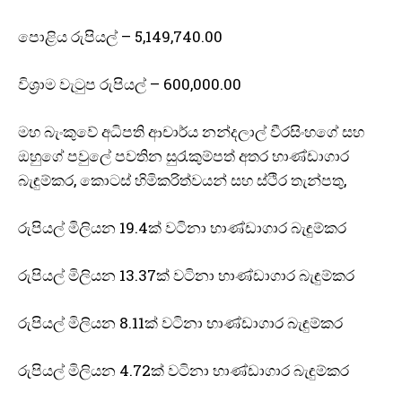
පොළිය රුපියල් – 5,149,740.00
විශ්‍රාම වැටුප රුපියල් – 600,000.00
මහ බැංකුවේ අධිපති ආචාර්ය නන්දලාල් වීරසිංහගේ සහ
ඔහුගේ පවුලේ පවතින සුරැකුම්පත් අතර භාණ්ඩාගාර
බැඳුම්කර, කොටස් හිමිකරිත්වයන් සහ ස්ථිර තැන්පතු,
රුපියල් මිලියන 19.4ක් වටිනා භාණ්ඩාගාර බැඳුම්කර
රුපියල් මිලියන 13.37ක් වටිනා භාණ්ඩාගාර බැඳුම්කර
රුපියල් මිලියන 8.11ක් වටිනා භාණ්ඩාගාර බැඳුම්කර
රුපියල් මිලියන 4.72ක් වටිනා භාණ්ඩාගාර බැඳුම්කර