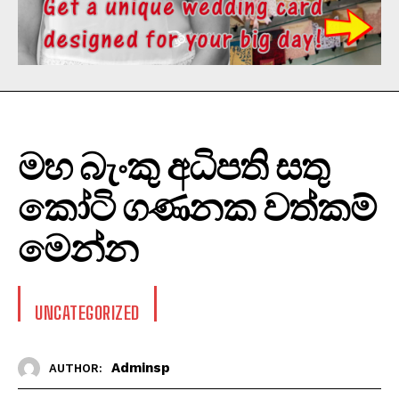
මහ බැංකු අධිපති සතු
කෝටි ගණනක වත්කම්
මෙන්න
UNCATEGORIZED
Adminsp
AUTHOR: