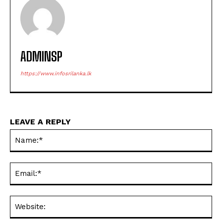
ADMINSP
https://www.infosrilanka.lk
LEAVE A REPLY
Na
Ema
Web