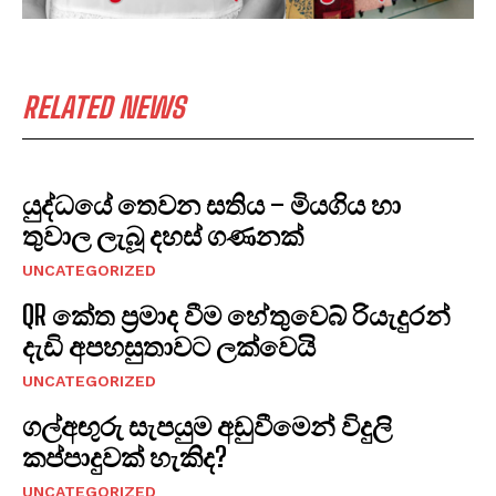
RELATED NEWS
යුද්ධයේ තෙවන සතිය – මියගිය හා
තුවාල ලැබූ දහස් ගණනක්
UNCATEGORIZED
QR කේත ප්‍රමාද වීම හේතුවෙබ් රියැදුරන්
දැඩි අපහසුතාවට ලක්වෙයි
UNCATEGORIZED
ගල්අඟුරු සැපයුම අඩුවීමෙන් විදුලි
කප්පාදුවක් හැකිද?
UNCATEGORIZED