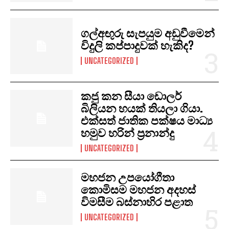
ගල්අඟුරු සැපයුම අඩුවීමෙන්
විදුලි කප්පාදුවක් හැකිද?
UNCATEGORIZED
කජු කන සීයා ඩොලර්
බිලියන හයක් තියලා ගියා.
එක්සත් ජාතික පක්ෂය මාධ්‍ය
හමුව හරින් ප්‍රනාන්දු
UNCATEGORIZED
මහජන උපයෝගීතා
කොමිසම මහජන අදහස්
විමසීම බස්නාහිර පළාත
UNCATEGORIZED