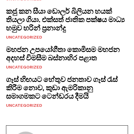
කජු කන සීයා ඩොලර් බිලියන හයක්
තියලා ගියා. එක්සත් ජාතික පක්ෂය මාධ්‍ය
හමුව හරින් ප්‍රනාන්දු
UNCATEGORIZED
මහජන උපයෝගීතා කොමිසම මහජන
අදහස් විමසීම බස්නාහිර පළාත
UNCATEGORIZED
ගෑස් හිඟයට හේතුව ජනතාව ගෑස් රැස්
කිරීම නොව, කුඩා ඇමරිකානු
සමාගමකට ටෙන්ඩරය දීමයි
UNCATEGORIZED