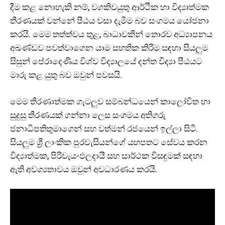
දීම කළ නොහැකි නම්, වගකිවයුතු ආර්ථික හා විද්‍යාත්මක
තීරණයක් වන්නේ පීඨය වසා දැමීම බව සංගමය යෝජනා
කරයි. මෙම තත්ත්වය තුළ, බාධාවකින් තොරව අධ්‍යාපනය
අඛණ්ඩව පවත්වාගෙන යාම සහතික කිරීම සඳහා සියලුම
සිසුන් පේරාදෙණිය විශ්ව විද්‍යාලයේ දන්ත විද්‍යා පීඨයට
මාරු කළ යුතු බව ඔවුන් පවසයි.
මෙම තීරණාත්මක ගැටලුව සම්බන්ධයෙන් කාලෝචිත හා
සුදුසු තීරණයක් ගන්නා ලෙස සංගමය අතිගරු
ජනාධිපතිතුමාගෙන් සහ වත්මන් රජයෙන් ඉල්ලා සිටී.
සියලුම ශ්‍රී ලාංකික පුරවැසියන්ගේ යහපතට සේවය කරන
විද්‍යාත්මක, පිරිවැය-ඵලදායී සහ සාර්ථක විසඳුමක් සඳහා
ඇති අවශ්‍යතාවය ඔවුන් අවධාරණය කරයි.