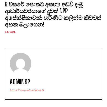
6 වසරේ පොතට අසභ්‍ය අඩවි දැමූ
ආචාර්යවරයාගේ දුවත් NPP
අපේක්ෂිකාවක්: හරිණිට කලින්ම කිව්වත්
අහක බලාගෙන!
LOCAL
ADMINSP
https://www.infosrilanka.lk