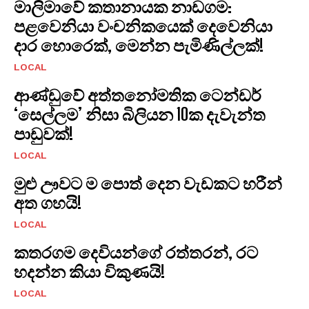
මාලිමාවේ කතානායක නාඩගම:
පළවෙනියා වංචනිකයෙක් දෙවෙනියා
දාර හොරෙක්, මෙන්න පැමිණිල්ලක්!
LOCAL
ආණ්ඩුවේ අත්තනෝමතික ටෙන්ඩර්
‘සෙල්ලම’ නිසා බිලියන 10ක දැවැන්ත
පාඩුවක්!
LOCAL
මුළු ඌවට ම පොත් දෙන වැඩකට හරීන්
අත ගහයි!
LOCAL
කතරගම දෙවියන්ගේ රත්තරන්, රට
හදන්න කියා විකුණයි!
LOCAL