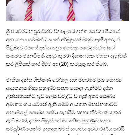
ශ්‍රී ජයවර්ධනපුර විශ්ව විද්‍යාලයේ දන්ත වෛද්‍ය පීඨයේ
අනාගතය සම්බන්ධයෙන් අර්බුදයක් මතුව ඇති අතර, ඒ
පිළිබඳව රජයේ දන්ත ශල්‍ය වෛද්‍ය වෛද්‍යවරුන්ගේ
සංගමය ජනාධිපති අනුර කුමරා දිසානායක මහතා දැනුවත්
කර ලිපියක් භාර දීමට අද (20) කටයුතු කර තිබේ.
ජාතික දන්ත ශික්ෂණ රෝහල සහ මහරගම මුඛ සෞඛ්‍ය
ආයතනය ශිෂ්‍ය පුහුණුව සඳහා යොදා ගැනීමට දරන
උත්සාහයන්ට දැඩි ලෙස විරුද්ධ වී ඇති අතර සෞඛ්‍ය
අමාත්‍යාංශය යටතේ ඇති මෙම ආයතන මහජනතාවට
නොමිලේ සෞඛ්‍ය සේවා සැපයීම සඳහා නිර්මාණය කර
ඇති බවත්, දන්ත සිසුන්ගේ සායනික පුහුණුව සඳහා
සම්පූර්ණයෙන්ම නුසුදුසු බවත් සංගමය අවධාරණය කරයි.