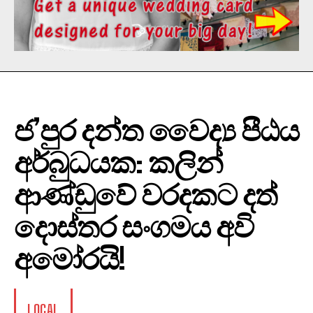
ජ’පුර දන්ත වෛද්‍ය පීඨය
අර්බුධයක: කලින්
ආණ්ඩුවේ වරදකට දත්
දොස්තර සංගමය අවි
අමෝරයි!
LOCAL