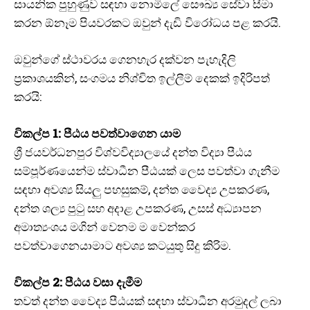
සායනික පුහුණුව සඳහා නොමිලේ සෞඛ්‍ය සේවා සීමා
කරන ඕනෑම පියවරකට ඔවුන් දැඩි විරෝධය පළ කරයි.
ඔවුන්ගේ ස්ථාවරය ගෙනහැර දක්වන පැහැදිලි
ප්‍රකාශයකින්, සංගමය නිශ්චිත ඉල්ලීම් දෙකක් ඉදිරිපත්
කරයි:
විකල්ප 1: පීඨය පවත්වාගෙන යාම
ශ්‍රී ජයවර්ධනපුර විශ්වවිද්‍යාලයේ දන්ත විද්‍යා පීඨය
සම්පූර්ණයෙන්ම ස්වාධීන පීඨයක් ලෙස පවත්වා ගැනීම
සඳහා අවශ්‍ය සියලු පහසුකම්, දන්ත වෛද්‍ය උපකරණ,
දන්ත ශල්‍ය පුටු සහ අදාළ උපකරණ, උසස් අධ්‍යාපන
අමාත්‍යංශය මගින් වෙනම ම වෙන්කර
පවත්වාගෙනයාමාට අවශ්‍ය කටයුතු සිදු කිරිම.
විකල්ප 2: පීඨය වසා දැමීම
තවත් දන්ත වෛද්‍ය පීඨයක් සඳහා ස්වාධීන අරමුදල් ලබා