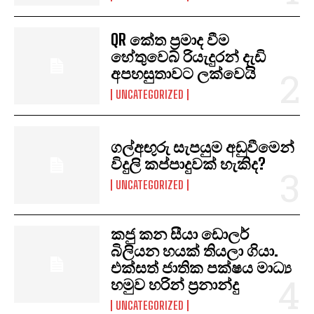
QR කේත ප්‍රමාද වීම
හේතුවෙබ් රියැදුරන් දැඩි
අපහසුතාවට ලක්වෙයි
UNCATEGORIZED
ගල්අඟුරු සැපයුම අඩුවීමෙන්
විදුලි කප්පාදුවක් හැකිද?
UNCATEGORIZED
කජු කන සීයා ඩොලර්
බිලියන හයක් තියලා ගියා.
එක්සත් ජාතික පක්ෂය මාධ්‍ය
හමුව හරින් ප්‍රනාන්දු
UNCATEGORIZED