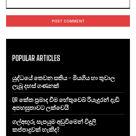
Comment:
POPULAR ARTICLES
යුද්ධයේ තෙවන සතිය – මියගිය හා තුවාල
ලැබූ දහස් ගණනක්
QR කේත ප්‍රමාද වීම හේතුවෙබ් රියැදුරන් දැඩි
අපහසුතාවට ලක්වෙයි
ගල්අඟුරු සැපයුම අඩුවීමෙන් විදුලි
කප්පාදුවක් හැකිද?