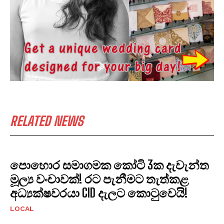
RELATED NEWS
පොහොර සමාගමක කෝටි 3ක දැවැන්ත
මූල්‍ය වංචාවක්! රට පැනීමට තැත්කළ
අධ්‍යක්ෂවරයා CID දැලට කොටුවෙයි!
LOCAL