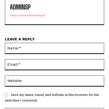
ADMINSP
https://www.infosrilanka.lk
LEAVE A REPLY
Na
Ema
Web
Save my name, email, and website in this browser for the
next time I comment.