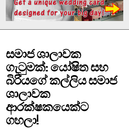
සමාජ ශාලාවක
ගැටුමක්: යෝෂිත සහ
බිරියගේ කල්ලිය සමාජ
ශාලාවක
ආරක්ෂකයෙක්ට
ගහලා!