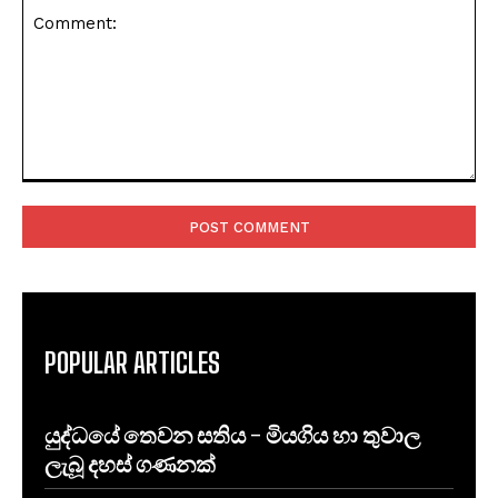
Comment:
POPULAR ARTICLES
යුද්ධයේ තෙවන සතිය – මියගිය හා තුවාල
ලැබූ දහස් ගණනක්