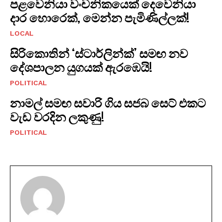
පළවෙනියා වංචනිකයෙක් දෙවෙනියා
දාර හොරෙක්, මෙන්න පැමිණිල්ලක්!
LOCAL
සිරිකොතින් ‘ස්ටාර්ලින්ක්’ සමඟ නව
දේශපාලන යුගයක් ඇරඹෙයි!
POLITICAL
නාමල් සමඟ සවාරි ගිය සජබ සෙට් එකට
වැඩ වරදින ලකුණු!
POLITICAL