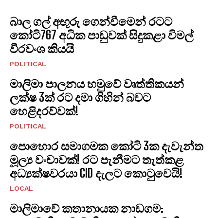
බාල ගල් අඟුරු ගෙන්වීමෙන් රටට
කෝටි767 අධික පාඩුවක් සිදුකළා විමල්
වීරවංශ කියයි
POLITICAL
මාලිමා පාලනය හමුවේ වෘත්තිකයන්
ලක්ෂ 3ක් රට දමා ගිහින් බවට
හෙළිදරව්වක්!
POLITICAL
පොහොර සමාගමක කෝටි 3ක දැවැන්ත
මූල්‍ය වංචාවක්! රට පැනීමට තැත්කළ
අධ්‍යක්ෂවරයා CID දැලට කොටුවෙයි!
LOCAL
මාලිමාවේ කතානායක නාඩගම: