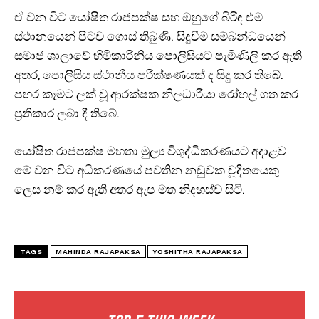
ඒ වන විට යෝෂිත රාජපක්ෂ සහ ඔහුගේ බිරිඳ එම
ස්ථානයෙන් පිටව ගොස් තිබුණි. සිදුවීම සම්බන්ධයෙන්
සමාජ ශාලාවේ හිමිකාරිනිය පොලිසියට පැමිණිලි කර ඇති
අතර, පොලිසිය ස්ථානීය පරීක්ෂණයක් ද සිදු කර තිබේ.
පහර කෑමට ලක් වූ ආරක්ෂක නිලධාරියා රෝහල් ගත කර
ප්‍රතිකාර ලබා දී තිබේ.
යෝෂිත රාජපක්ෂ මහතා මුල්‍ය විශුද්ධිකරණයට අදාළව
මේ වන විට අධිකරණයේ පවතින නඩුවක චූදිතයෙකු
ලෙස නම් කර ඇති අතර ඇප මත නිදහස්ව සිටී.
TAGS
MAHINDA RAJAPAKSA
YOSHITHA RAJAPAKSA