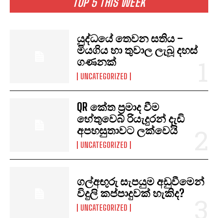
TOP 5 THIS WEEK
යුද්ධයේ තෙවන සතිය –
මියගිය හා තුවාල ලැබූ දහස්
ගණනක්
UNCATEGORIZED
QR කේත ප්‍රමාද වීම
හේතුවෙබ් රියැදුරන් දැඩි
අපහසුතාවට ලක්වෙයි
UNCATEGORIZED
ගල්අඟුරු සැපයුම අඩුවීමෙන්
විදුලි කප්පාදුවක් හැකිද?
I WANT IN
UNCATEGORIZED
I've read and accept the
Privacy Policy
.