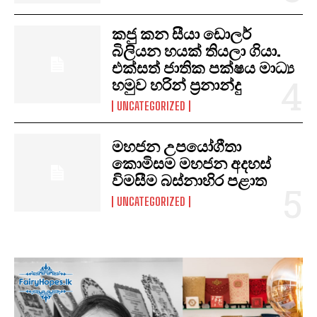
කජු කන සීයා ඩොලර්
බිලියන හයක් තියලා ගියා.
එක්සත් ජාතික පක්ෂය මාධ්‍ය
හමුව හරින් ප්‍රනාන්දු
UNCATEGORIZED
මහජන උපයෝගීතා
කොමිසම මහජන අදහස්
විමසීම බස්නාහිර පළාත
UNCATEGORIZED