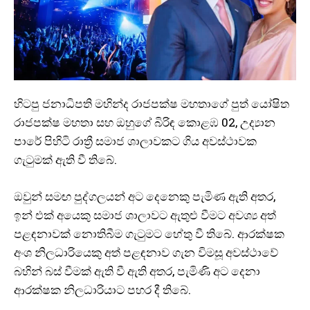
හිටපු ජනාධිපති මහින්ද රාජපක්ෂ මහතාගේ පුත් යෝෂිත
රාජපක්ෂ මහතා සහ ඔහුගේ බිරිඳ කොළඹ 02, උද්‍යාන
පාරේ පිහිටි රාත්‍රී සමාජ ශාලාවකට ගිය අවස්ථාවක
ගැටුමක් ඇති වී තිබේ.
ඔවුන් සමඟ පුද්ගලයන් අට දෙනෙකු පැමිණ ඇති අතර,
ඉන් එක් අයෙකු සමාජ ශාලාවට ඇතුළු වීමට අවශ්‍ය අත්
පළඳනාවක් නොතිබීම ගැටුමට හේතු වී තිබේ. ආරක්ෂක
අංශ නිලධාරියෙකු අත් පළඳනාව ගැන විමසූ අවස්ථාවේ
බහින් බස් වීමක් ඇති වී ඇති අතර, පැමිණි අට දෙනා
ආරක්ෂක නිලධාරියාට පහර දී තිබේ.